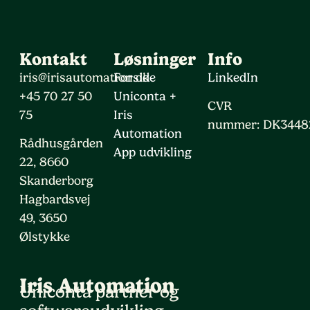
Kontakt
Løsninger
Info
iris@irisautomation.dk
Forside
LinkedIn
+45 70 27 50
Uniconta +
CVR
75
Iris
nummer: DK3448
Automation
Rådhusgården
App udvikling
22, 8660
Skanderborg
Hagbardsvej
49, 3650
Ølstykke
Iris Automation
Uniconta partner og